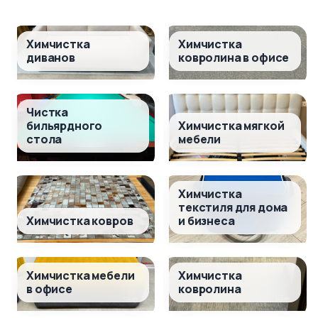
Химчистка
Химчистка
диванов
ковролина в офисе
Чистка
бильярдного
Химчистка мягкой
стола
мебели
Химчистка
текстиля для дома
Химчистка ковров
и бизнеса
Химчистка мебели
Химчистка
в офисе
ковролина