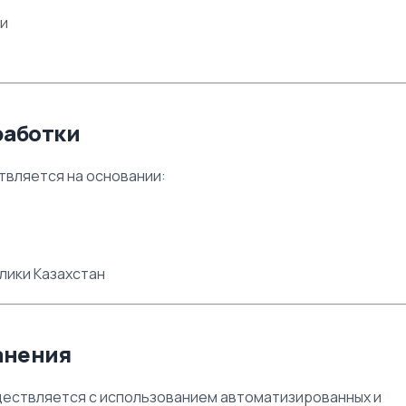
ки
работки
вляется на основании:
лики Казахстан
ранения
уществляется с использованием автоматизированных и