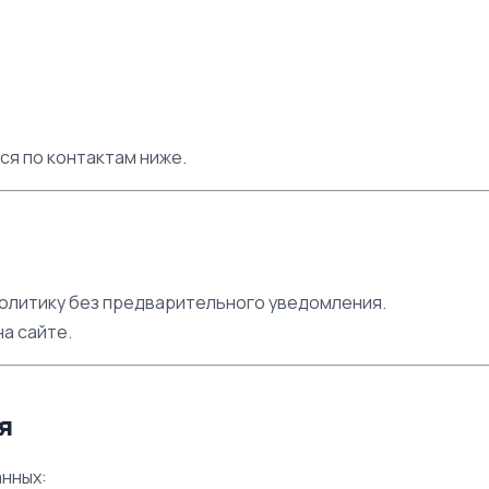
ся по контактам ниже.
олитику без предварительного уведомления.
а сайте.
я
нных: