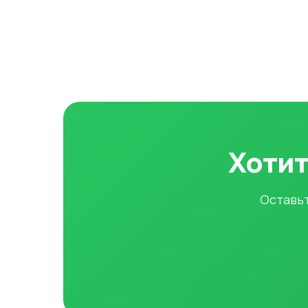
Хотит
Оставьт