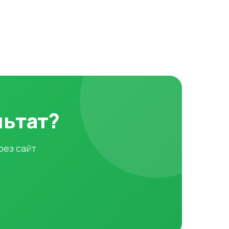
льтат?
рез сайт