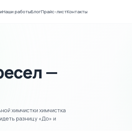
и
Наши работы
Блог
Прайс-лист
Контакты
ресел —
ной химчистки химчистка
видеть разницу «До» и