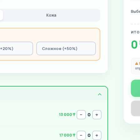
Выбе
Кожа
ИТО
0
(+20%)
Сложное (+50%)
⚠️
оп
−
+
0
13 000 ₸
−
+
0
17 000 ₸