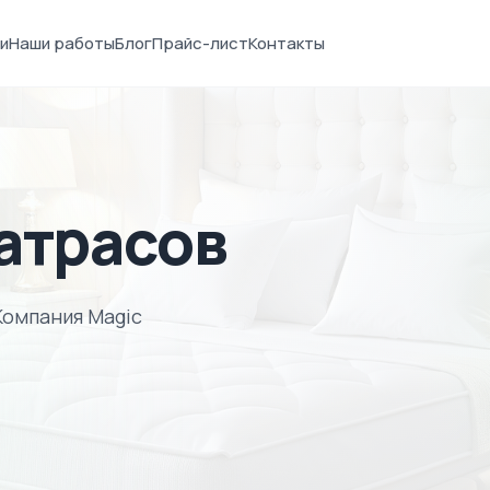
и
Наши работы
Блог
Прайс-лист
Контакты
атрасов
Компания Magic