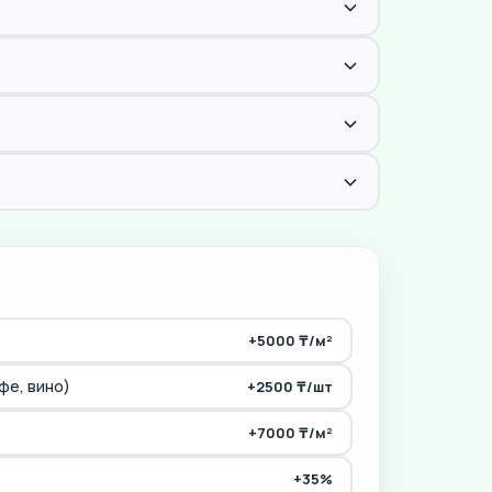
+5000 ₸/м²
фе, вино)
+2500 ₸/шт
+7000 ₸/м²
+35%