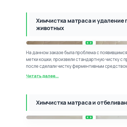
Химчистка матраса и удаление 
животных
ДО
На данном заказе была проблема с появившимся
метки кошки, произвели стандартную чистку с 
после сделали чистку ферментивным средством
Читать далее...
Химчистка матраса и отбелива
ДО