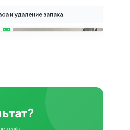
са и удаление запаха
ПОСЛЕ
льтат?
рез сайт