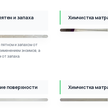
пятен и запаха
Химчистка матр
ДО
ПОСЛЕ
 пятном и запахом от
применением энзимов, а
 от запаха.
ние поверхности
Химчистка матр
ПОСЛЕ
ДО