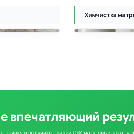
Химчистка матра
ПОСЛЕ
ДО
е впечатляющий резу
е заявку и получите скидку 10% на первый заказ че