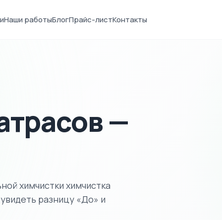
и
Наши работы
Блог
Прайс-лист
Контакты
атрасов —
ной химчистки химчистка
 увидеть разницу «До» и